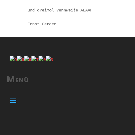
und dreimol Vennweije ALAAF 

Ernst Gerden
Menü