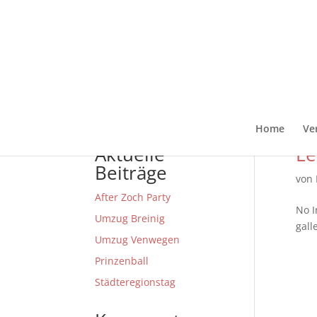
Home
Ve
Aktuelle
Le
Beiträge
von
After Zoch Party
No I
Umzug Breinig
gall
Umzug Venwegen
Prinzenball
Städteregionstag