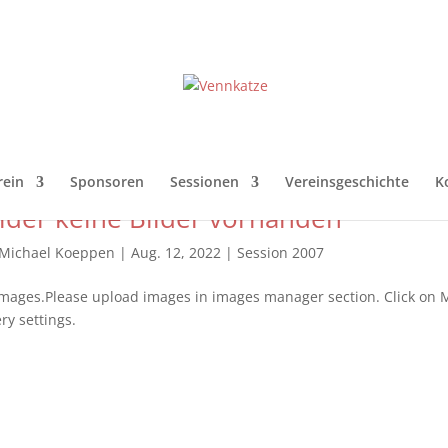
rein
Sponsoren
Sessionen
Vereinsgeschichte
K
ider keine Bilder vorhanden
Michael Koeppen
|
Aug. 12, 2022
|
Session 2007
mages.Please upload images in images manager section. Click on M
ery settings.