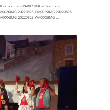
G-20220828-WA0024IMG-20220828-
A0020IMG-20220828-WA0019IMG-20220828-
0006IMG-20220828-WA0005IMG-...