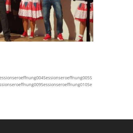
essionseroeffnung004Sessionseroeffnung005S
ssionseroeffnung009Sessionseroeffnung010Se