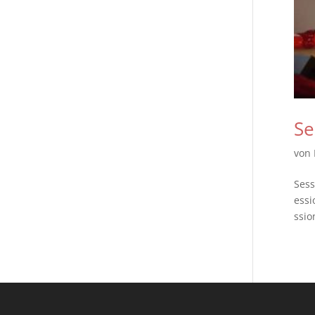
Se
von
Sess
essi
ssio