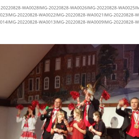
-20220828-WA0028IMG-20220828-WA0026IMG-20220828-WA0025IM
023IMG-20220828-WA0022IMG-20220828-WA0021IMG-20220828-W
014IMG-20220828-WA0013IMG-20220828-WA0009IMG-20220828-WA