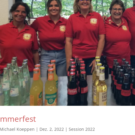
mmerfest
Michael Koeppen
|
Dez. 2, 2022
|
Session 2022