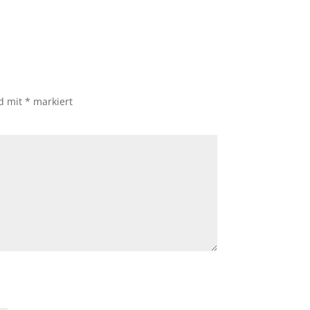
nd mit
*
markiert