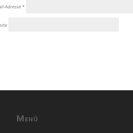
il-Adresse
*
site
Menü