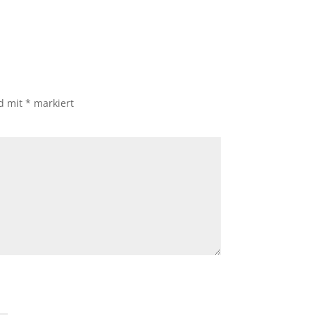
nd mit
*
markiert