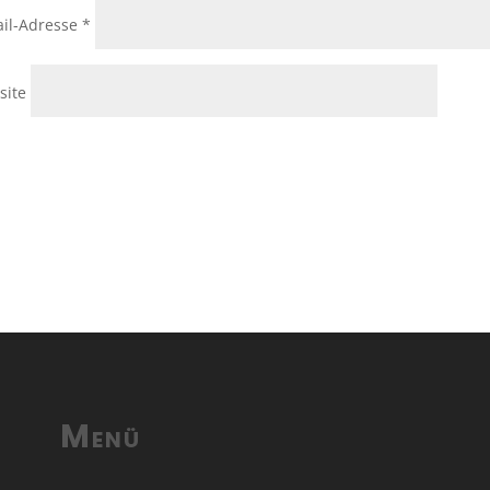
il-Adresse
*
site
Menü