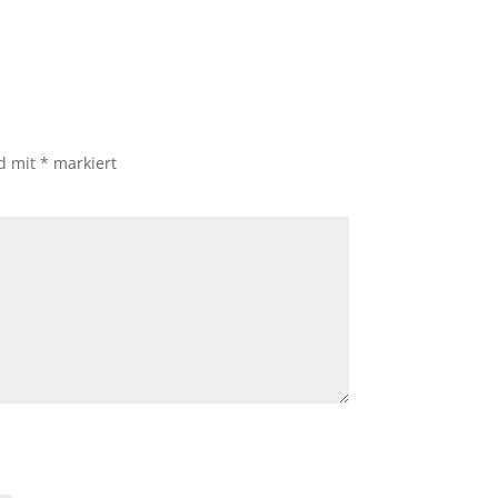
nd mit
*
markiert