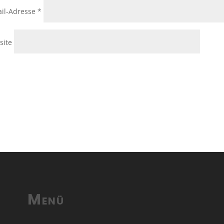
il-Adresse
*
site
Menü